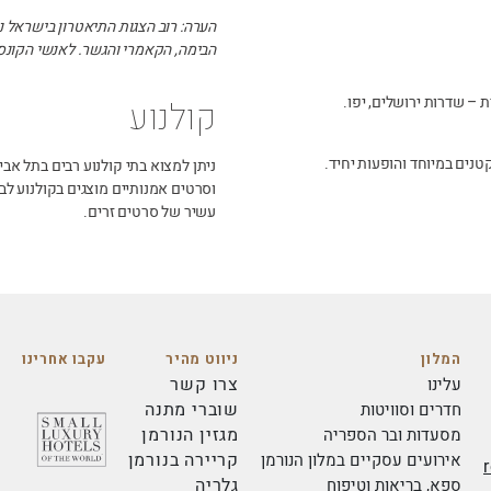
הערה: רוב הצגות התיאטרון בישראל נ
הבימה, הקאמרי והגשר. לאנשי הקונסי
 – שדרות ירושלים, יפו.
קולנוע
נים במיוחד והופעות יחיד.
ניתן למצוא בתי קולנוע רבים בתל אבי
וסרטים אמנותיים מוצגים בקולנוע לב 
עשיר של סרטים זרים.
המלון
ניווט מהיר
עקבו אחרינו
צרו קשר
עלינו
שוברי מתנה
חדרים וסוויטות
מגזין הנורמן
מסעדות ובר הספריה
קריירה בנורמן
אירועים עסקיים במלון הנורמן
גלריה
ספא, בריאות וטיפוח