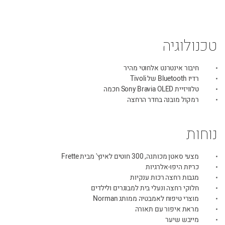
טכנולוגיה
חיבור אינטרנט אלחוטי מהיר
רדיו Bluetooth של Tivoli
טלוויזיית Sony Bravia OLED חכמה
רמקול מובנה בחדר הרחצה
נוחות
מצעי סאטן מכותנה, 300 חוטים לאינץ' מבית Frette
כריות היפו-אלרגיות
מגבות רחצה רכות ענקיות
חלוקי רחצה ונעלי בית למבוגרים ולילדים
מוצרי טיפוח לאמבטיה ממותג Norman
מראת איפור עם תאורה
מייבש שיער