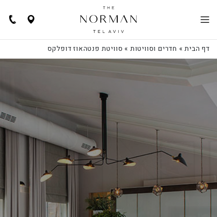
Navigate
Call
Us
to
location
דף הבית
»
חדרים וסוויטות
»
סוויטת פנטהאוז דופלקס
EN