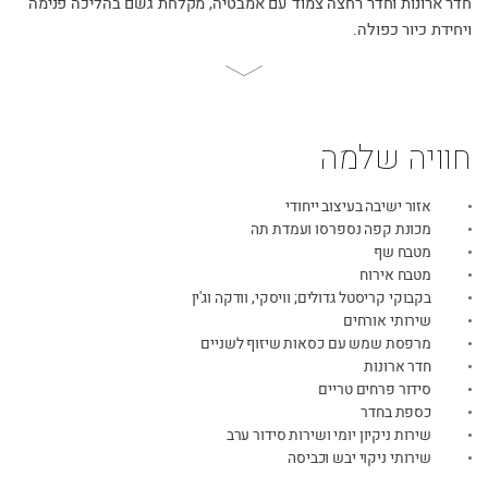
חדר ארונות וחדר רחצה צמוד עם אמבטיה, מקלחת גשם בהליכה פנימה
ויחידת כיור כפולה.
Scroll
to
page
content
חוויה שלמה
אזור ישיבה בעיצוב ייחודי
מכונת קפה נספרסו ועמדת תה
מטבח שף
מטבח אירוח
בקבוקי קריסטל גדולים; וויסקי, וודקה וג'ין
שירותי אורחים
מרפסת שמש עם כסאות שיזוף לשניים
חדר ארונות
סידור פרחים טריים
כספת בחדר
שירות ניקיון יומי ושירות סידור ערב
שירותי ניקוי יבש וכביסה