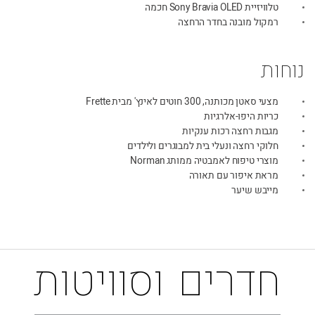
טלוויזיית Sony Bravia OLED חכמה
רמקול מובנה בחדר הרחצה
נוחות
מצעי סאטן מכותנה, 300 חוטים לאינץ' מבית Frette
כריות היפו-אלרגיות
מגבות רחצה רכות ענקיות
חלוקי רחצה ונעלי בית למבוגרים ולילדים
מוצרי טיפוח לאמבטיה ממותג Norman
מראת איפור עם תאורה
מייבש שיער
חדרים וסוויטות