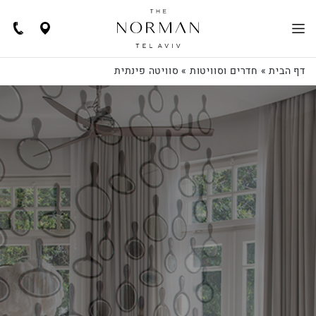
Navigate
Call
Us
to
location
דף הבית
»
חדרים וסוויטות
»
סוויטה פינתית
EN