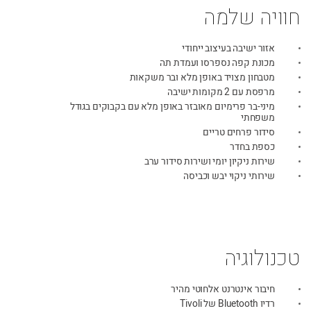
content
חוויה שלמה
אזור ישיבה בעיצוב ייחודי
מכונת קפה נספרסו ועמדת תה
מטבחון מצויד באופן מלא ובר משקאות
מרפסת עם 2 מקומות ישיבה
מיני-בר פרימיום מאובזר באופן מלא עם בקבוקים בגודל
משפחתי
סידור פרחים טריים
כספת בחדר
שירות ניקיון יומי ושירות סידור ערב
שירותי ניקוי יבש וכביסה
טכנולוגיה
חיבור אינטרנט אלחוטי מהיר
רדיו Bluetooth של Tivoli