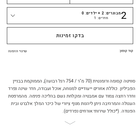
2
מבוגרים:
2
+ ילדים:
0
חדרים:
1
כמות אנשים
בדקו זמינות
קוד קופון:
שינוי הזמנה
סוויטה קסומה ורומנטית (70 מ"ר / 754 רגל רבועה), הממוקמת בבניין
הפביליון. כוללת אזורים ייעודיים למנוחה, אוכל ועבודה, חדר שינה נפרד
וחדר רחצה צמוד עם אמבטיה ומקלחת גשם בהליכה פנימה. מהמרפסת
העגולה והמרהיבה ניתן ליהנות מנוף ציורי של כיכר המלך אלברט ובית
הפגודה. (*כולל שירותי אורחים נפרדים).
Scroll
to
page