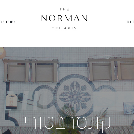
שוברי מ
דנס
קונסרבטורי