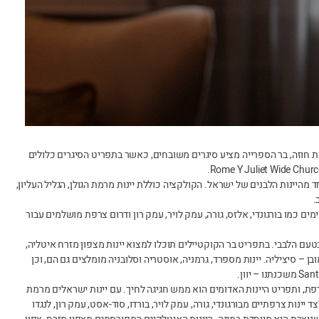
 חוזה, בר הספרייה מציע סיגרים משובחים, כאשר בתפריט הסיגרים כלולים
ד מהיינות הלבנים של ישראל. הקולקציה כוללת יינות מרמת הגולן, הגליל העליון,
.
מים כמו בורגונדי, אלזס, גורה, עמק לויר, עמק רון ודרום צרפת מושלמים עבור
בטעם הלבבי. בתפריט בר הקוקטיילים תוכלו למצוא יינות מצפון מזרח איטליה,
ן – סיציליה. יינות מספרד, גרמניה, אוסטריה וסלובניה מומלצים גם הם, וכן
רפת, ותפריט היינות האדומים הוא ממש חגיגה לחיך. עם יינות ישראלים מרמת
צד יינות צרפתיים מבורגונדי, גורה, עמק לויר, בורדו, סוד-אסט, עמק רון, לנגדו