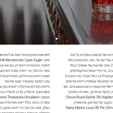
תיש של פגישות עסקיות, גריסת
לפגישות עסקים מכריעות או לחתימות
של ישראל, יוצר הזדמנויות בלתי
סיגרי Montecristo Open Eagle וRome Y Juliet Wide Churchill.
לב אתר מורשת של אונסק"ו בתל
לחוויה היסטורית וייחודית, נסו את אח
ות הלוהטים בתל אביב. נוי דוידי וצוות המיקסולוגים
אזור הכרמל, הרי יהודה ומדבריות הנגב
קטייל בר התל אביבי הזה הוא בית
מגוון היינות הצרפתיים, מאזורים מדהי
דיים, וכן למבחר מגוון של שמפניה ויינות אדומים,
ערב רומנטי שישאיר טעם של עוד.
הייחודיות וטעמי הרום המשובחים. אם
היינות הלבנים מאיטליה ידועים בחן ו
 מזקל או וודקה. תפריט הוויסקי
צפון מערב איטליה, מרכז איטליה וכמוב
משקה הSantorini Thalassitis Unoaked משכנתנו – יוון.
ן מקבץ של קוניאק, ארמאניק
תפריט הרוזה כולל יינות מאיטליה וצ
קלבדוס משובחים. בר הקוקטיילים מציע גם את Hennessy Richard Per ואת הRemy Martin Louis XII Per 20ml
הגולן, אזור הכרמל, הרי יהודה והנגב, ל