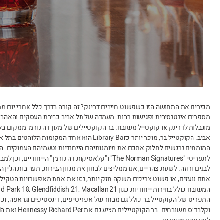
מכירים את התחושה הזו כשפשוט חייבים דרינק? זה קורה בדרך כלל אחרי יום מ
מספרים אינטנסיבית ופגישות רבות. מעמדה של תל אביב כבירת העסקים והאהבה 
מוגבלות לדרינק או קוקטייל משובח. בר הקוקטיילים של מלון דה נורמן ממקום ב
אביב. הקוקטייל בר, מוכר יותר כLibrary Bar הוא אחד המקומ
המומחים נרגשים לחלוק אתכם את מיומנותיהם הייחודיות וטעמיהם העמוקים. הקו
לתפריטי "The Norman Signatures" ו"קלאסיקות דה נורמן" הייחו
לבנים ורוזה. לשעת צהריים, אנו ממליצים לבחון את מגוון הבירות, תערובות הג'ין 
אתם נועזים, או פשוט צריכים משקה חזק יותר, נסו את אחת מאפשרויות הטקילה,
המשובח כולל בחירות ייחודיות כגון Highland Park 18, Glendfiddish 21, Macallan 21 וChivas Royal Salute 38 .
התפריט של הקוקטייל בר כולל גם מבחר של אפריטיפים, דיגסטיפים וגראפה, וכ
ו