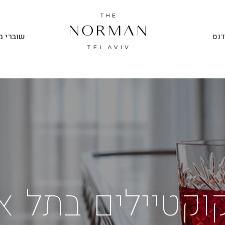
שוברי מ
דנס
וקטיילים בתל א